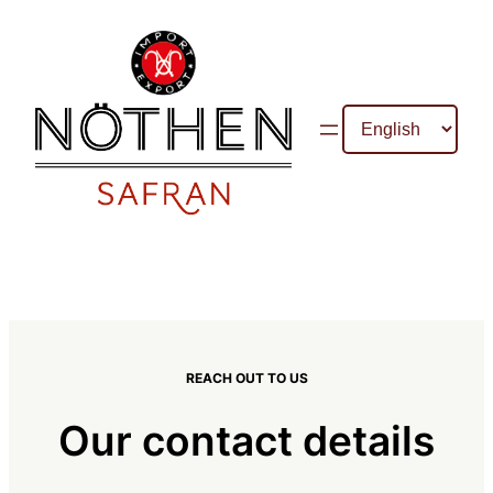
Skip
to
content
Choose
a
language
REACH OUT TO US
Our contact details